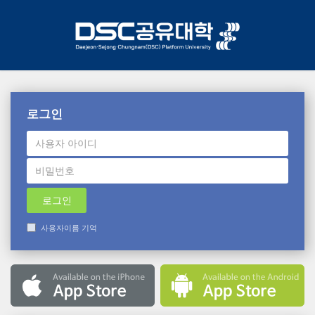
COURSEMOS
메
인
콘
텐
츠
로
건
너
로그인
뛰
기
사용자이름 기억