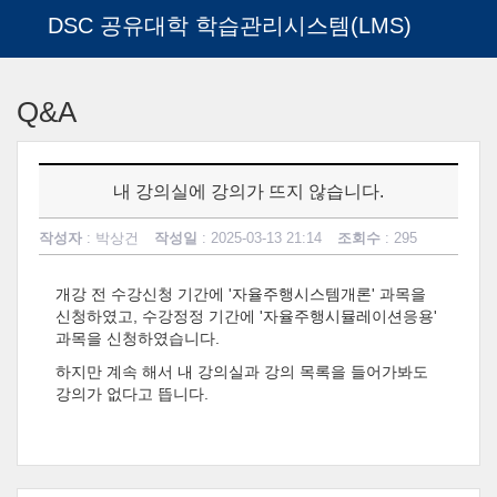
DSC 공유대학 학습관리시스템(LMS)
메
인
Q&A
콘
텐
츠
로
내 강의실에 강의가 뜨지 않습니다.
건
너
작성자
: 박상건
작성일
: 2025-03-13 21:14
조회수
: 295
뛰
기
개강 전 수강신청 기간에 '자율주행시스템개론' 과목을
신청하였고, 수강정정 기간에 '자율주행시뮬레이션응용'
과목을 신청하였습니다.
하지만 계속 해서 내 강의실과 강의 목록을 들어가봐도
강의가 없다고 뜹니다.