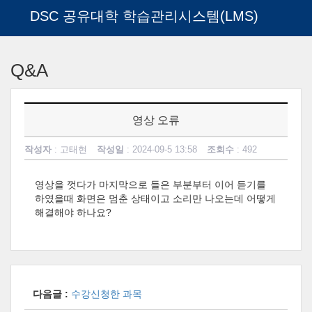
DSC 공유대학 학습관리시스템(LMS)
메
인
Q&A
콘
텐
츠
로
영상 오류
건
너
작성자
: 고태현
작성일
: 2024-09-5 13:58
조회수
: 492
뛰
기
영상을 껏다가 마지막으로 들은 부분부터 이어 듣기를
하였을때 화면은 멈춘 상태이고 소리만 나오는데 어떻게
해결해야 하나요?
다음글 :
수강신청한 과목