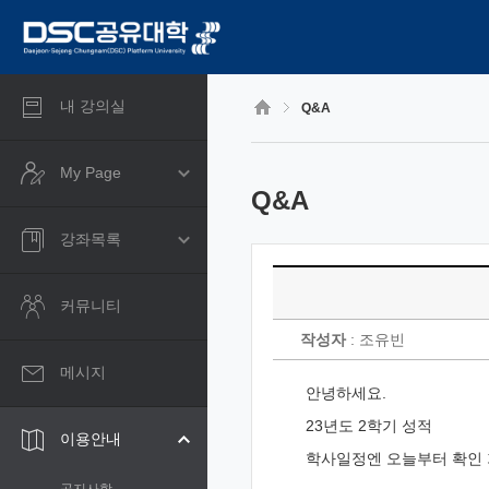
CyberCampus
메
인
콘
텐
츠
내 강의실
Q&A
로
건
너
My Page
뛰
Q&A
기
강좌목록
커뮤니티
작성자
: 조유빈
메시지
안녕하세요.
23년도 2학기 성적
이용안내
학사일정엔 오늘부터 확인 