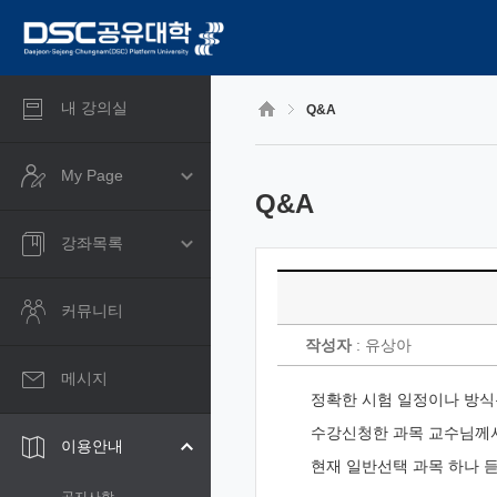
CyberCampus
메
인
콘
텐
츠
내 강의실
Q&A
로
건
너
My Page
뛰
Q&A
기
강좌목록
커뮤니티
작성자
: 유상아
메시지
정확한 시험 일정이나 방식
수강신청한 과목 교수님께
이용안내
현재 일반선택 과목 하나 