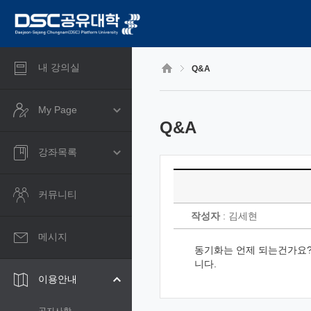
CyberCampus
메
인
콘
텐
츠
내 강의실
Q&A
로
건
너
My Page
뛰
Q&A
기
강좌목록
커뮤니티
작성자
: 김세현
메시지
동기화는 언제 되는건가요?
니다.
이용안내