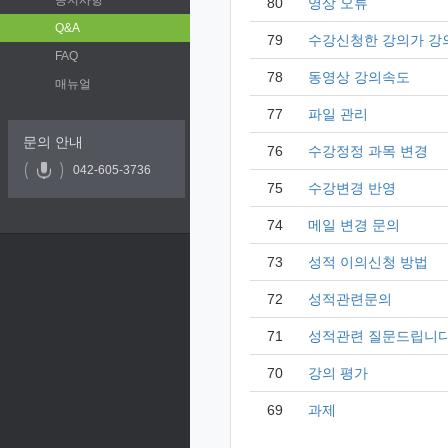
공지사항
80
영상 오류
Q&A
79
수강신청한 강의가 강
FAQ
78
동영상 강의속도
매뉴얼
77
파일 관리
문의 안내
76
수강정정 과목 변경
042-605-3736
75
수강변경 반영
74
메일 변경 문의
73
성적 이의신청 방법
72
성적관련문의
71
성적관련 질문드립니다
70
강의 평가
69
과제