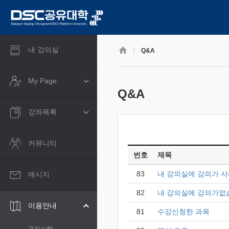
CyberCampus
메
인
콘
텐
츠
내 강의실
Q&A
로
건
너
My Page
뛰
Q&A
기
강좌목록
커뮤니티
번호
제목
83
내 강의실에 강의가 
메시지
82
내 강의실에 강의가없
이용안내
81
수강신청한 과목